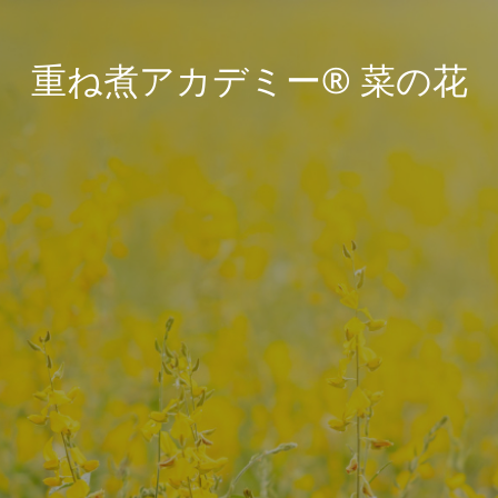
重ね煮アカデミー® 菜の花